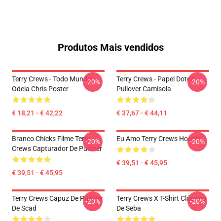
Produtos Mais vendidos
Terry Crews - Todo Mundo
Terry Crews - Papel Dotes
-20%
-20%
Odeia Chris Poster
Pullover Camisola
€ 18,21 - € 42,22
€ 37,67 - € 44,11
Branco Chicks Filme Terry
Eu Amo Terry Crews Hoodie
-20%
-20%
Crews Capturador De Pulôver
€ 39,51 - € 45,95
€ 39,51 - € 45,95
Terry Crews Capuz De Pulôver
Terry Crews X T-Shirt Clássico
-20%
-20%
De Scad
De Seba