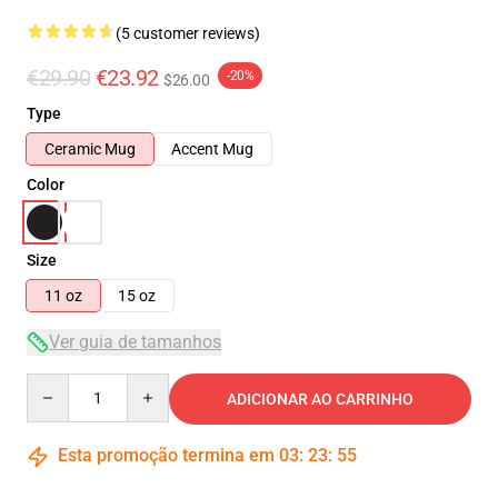
(5 customer reviews)
€29.90
€23.92
-20%
$26.00
Type
Ceramic Mug
Accent Mug
Color
Size
11 oz
15 oz
Ver guia de tamanhos
Quantity
ADICIONAR AO CARRINHO
Esta promoção termina em
03
:
23
:
54