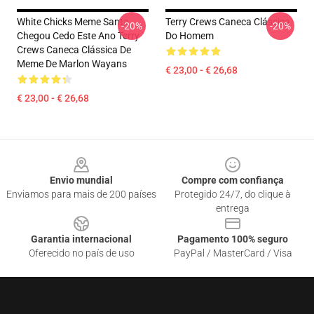
White Chicks Meme Santa
Terry Crews Caneca Clássica
-20%
-20%
Chegou Cedo Este Ano Terry
Do Homem
Crews Caneca Clássica De
Meme De Marlon Wayans
€ 23,00 - € 26,68
€ 23,00 - € 26,68
Footer
Envio mundial
Compre com confiança
Enviamos para mais de 200 países
Protegido 24/7, do clique à
entrega
Garantia internacional
Pagamento 100% seguro
Oferecido no país de uso
PayPal / MasterCard / Visa