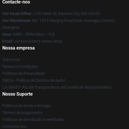
Contacte-nos
Our Head Office
: 1100 Main St, Kansas City, MO 64105
Our Warehouse
: No. 1515 Nanjing Road East, Huangpu District,
Shanghai
Hour
: 9AM – 5PM (Mon – Fri)
Email
: contact@terry-crews.shop
Nossa empresa
Sobre nós
Termos e Condições
Políticas de Privacidade
DMCA - Política de Direitos de Autor
CA SB657: Ato de Transparência da Cadeia de Abastecimento
Nosso Suporte
Políticas de envio e entrega
Termos de pagamento
Políticas de devolução e reembolso
Contacte-nos