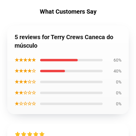
What Customers Say
5 reviews for Terry Crews Caneca do
músculo
★★★★★
60%
★★★★☆
40%
★★★☆☆
0%
★★☆☆☆
0%
★☆☆☆☆
0%