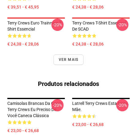
€ 39,51 - € 45,95
€ 24,38 - € 28,06
Terry Crews Euro Trainning T-
Terry Crews T-Shirt Essencial
-20%
-20%
Shirt Essencial
De SCAD
€ 24,38 - € 28,06
€ 24,38 - € 28,06
VER MAIS
Produtos relacionados
Camisolas Brancas Da Copia
Latrell Terry Crews Esta Noite,
-20%
-20%
Terry Crews Eu Preciso De
Mãe.
Você Caneca Clássica
€ 23,00 - € 26,68
€ 23,00 - € 26,68