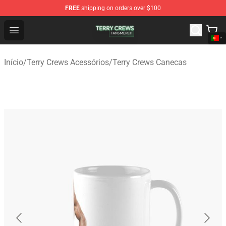
FREE
shipping on orders over $100
Terry Crews Shop - Official Terry Crews Merchandise Stor
Open menu
Início
/
Terry Crews Acessórios
/
Terry Crews Canecas