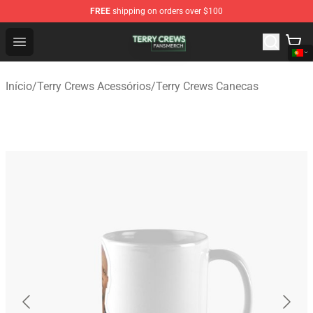
FREE
shipping on orders over $100
Terry Crews Shop - Official Terry Crews Merchandise Stor
Open menu
Início
/
Terry Crews Acessórios
/
Terry Crews Canecas