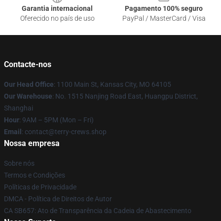
Garantia internacional
Pagamento 100% seguro
Oferecido no país de uso
PayPal / MasterCard / Visa
Contacte-nos
Our Head Office
: 1100 Main St, Kansas City, MO 64105
Our Warehouse
: No. 1515 Nanjing Road East, Huangpu District,
Shanghai
Hour
: 9AM – 5PM (Mon – Fri)
Email
: contact@terry-crews.shop
Nossa empresa
Sobre nós
Termos e Condições
Políticas de Privacidade
DMCA - Política de Direitos de Autor
CA SB657: Ato de Transparência da Cadeia de Abastecimento