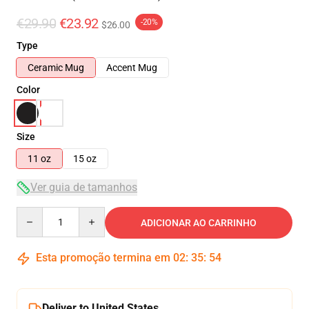
€29.90
€23.92
-20%
$26.00
Type
Ceramic Mug
Accent Mug
Color
Size
11 oz
15 oz
Ver guia de tamanhos
Quantity
ADICIONAR AO CARRINHO
Esta promoção termina em
02
:
35
:
53
Deliver to United States