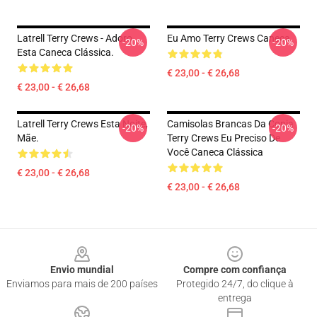
Latrell Terry Crews - Adoro
Eu Amo Terry Crews Caneca
-20%
-20%
Esta Caneca Clássica.
€ 23,00 - € 26,68
€ 23,00 - € 26,68
Latrell Terry Crews Esta Noite,
Camisolas Brancas Da Copia
-20%
-20%
Mãe.
Terry Crews Eu Preciso De
Você Caneca Clássica
€ 23,00 - € 26,68
€ 23,00 - € 26,68
Footer
Envio mundial
Compre com confiança
Enviamos para mais de 200 países
Protegido 24/7, do clique à
entrega