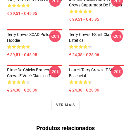
-20%
-20%
Crews Capturador De Pulôver
€ 39,51 - € 45,95
€ 39,51 - € 45,95
Terry Crews SCAD Pullover
Terry Crews T-Shirt Clássico
-20%
-20%
Hoodie
Estética
€ 39,51 - € 45,95
€ 24,38 - € 28,06
Filme De Chicks Branco Terry
Latrell Terry Crews - T-Shirt
-20%
-20%
Crews E Você Clássico T-Shirt
Essencial
€ 24,38 - € 28,06
€ 24,38 - € 28,06
VER MAIS
Produtos relacionados