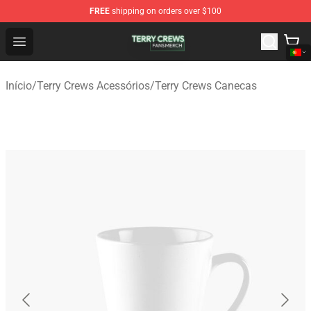
FREE
shipping on orders over $100
Terry Crews Shop - Official Terry Crews Merchandise Stor
Open menu
Início
/
Terry Crews Acessórios
/
Terry Crews Canecas