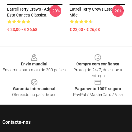
Latrell Terry Crews - Adoro
Latrell Terry Crews Esta Noite,
-20%
-20%
Esta Caneca Clássica.
Mãe.
€ 23,00 - € 26,68
€ 23,00 - € 26,68
Footer
Envio mundial
Compre com confiança
Enviamos para mais de 200 países
Protegido 24/7, do clique à
entrega
Garantia internacional
Pagamento 100% seguro
Oferecido no país de uso
PayPal / MasterCard / Visa
Contacte-nos