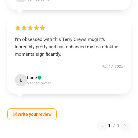
I’m obsessed with this Terry Crews mug! It’s
incredibly pretty and has enhanced my tea-drinking
moments significantly.
Apr 17, 2025
Lane
L
Verified owner
Write your review
1
/
1