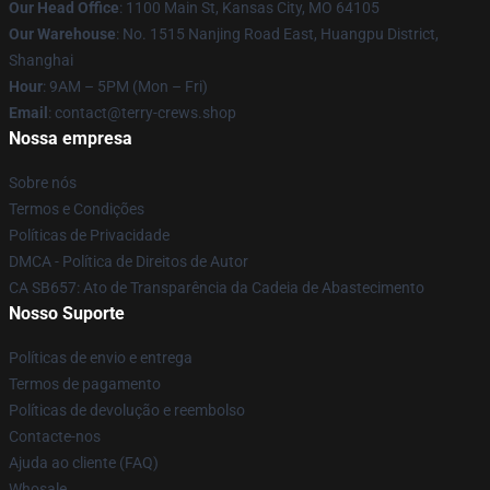
Our Head Office
: 1100 Main St, Kansas City, MO 64105
Our Warehouse
: No. 1515 Nanjing Road East, Huangpu District,
Shanghai
Hour
: 9AM – 5PM (Mon – Fri)
Email
: contact@terry-crews.shop
Nossa empresa
Sobre nós
Termos e Condições
Políticas de Privacidade
DMCA - Política de Direitos de Autor
CA SB657: Ato de Transparência da Cadeia de Abastecimento
Nosso Suporte
Políticas de envio e entrega
Termos de pagamento
Políticas de devolução e reembolso
Contacte-nos
Ajuda ao cliente (FAQ)
Whosale