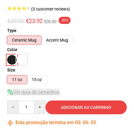
(3 customer reviews)
€29.90
€23.92
-20%
$26.00
Type
Ceramic Mug
Accent Mug
Color
Size
11 oz
15 oz
Ver guia de tamanhos
Quantity
ADICIONAR AO CARRINHO
Esta promoção termina em
03
:
06
:
55