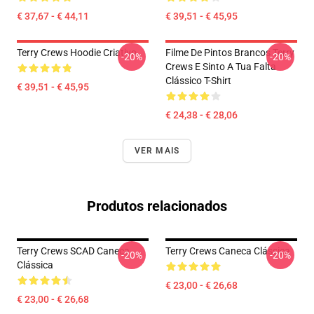
€ 37,67 - € 44,11
€ 39,51 - € 45,95
Terry Crews Hoodie Criativo
Filme De Pintos Brancos Terry
-20%
-20%
Crews E Sinto A Tua Falta
Clássico T-Shirt
€ 39,51 - € 45,95
€ 24,38 - € 28,06
VER MAIS
Produtos relacionados
Terry Crews SCAD Caneca
Terry Crews Caneca Clássica
-20%
-20%
Clássica
€ 23,00 - € 26,68
€ 23,00 - € 26,68